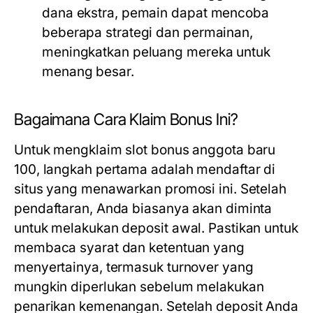
dana ekstra, pemain dapat mencoba
beberapa strategi dan permainan,
meningkatkan peluang mereka untuk
menang besar.
Bagaimana Cara Klaim Bonus Ini?
Untuk mengklaim slot bonus anggota baru
100, langkah pertama adalah mendaftar di
situs yang menawarkan promosi ini. Setelah
pendaftaran, Anda biasanya akan diminta
untuk melakukan deposit awal. Pastikan untuk
membaca syarat dan ketentuan yang
menyertainya, termasuk turnover yang
mungkin diperlukan sebelum melakukan
penarikan kemenangan. Setelah deposit Anda