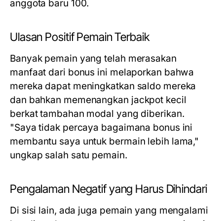
anggota baru 100.
Ulasan Positif Pemain Terbaik
Banyak pemain yang telah merasakan
manfaat dari bonus ini melaporkan bahwa
mereka dapat meningkatkan saldo mereka
dan bahkan memenangkan jackpot kecil
berkat tambahan modal yang diberikan.
"Saya tidak percaya bagaimana bonus ini
membantu saya untuk bermain lebih lama,"
ungkap salah satu pemain.
Pengalaman Negatif yang Harus Dihindari
Di sisi lain, ada juga pemain yang mengalami