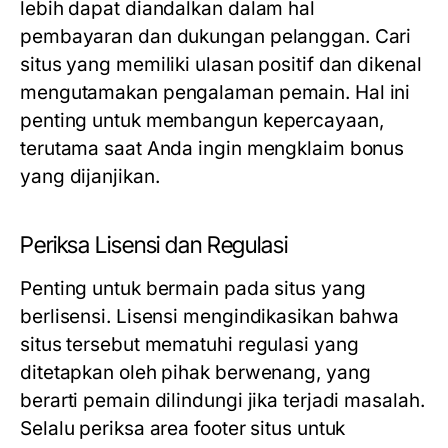
lebih dapat diandalkan dalam hal
pembayaran dan dukungan pelanggan. Cari
situs yang memiliki ulasan positif dan dikenal
mengutamakan pengalaman pemain. Hal ini
penting untuk membangun kepercayaan,
terutama saat Anda ingin mengklaim bonus
yang dijanjikan.
Periksa Lisensi dan Regulasi
Penting untuk bermain pada situs yang
berlisensi. Lisensi mengindikasikan bahwa
situs tersebut mematuhi regulasi yang
ditetapkan oleh pihak berwenang, yang
berarti pemain dilindungi jika terjadi masalah.
Selalu periksa area footer situs untuk