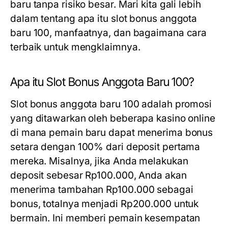
baru tanpa risiko besar. Mari kita gali lebih
dalam tentang apa itu slot bonus anggota
baru 100, manfaatnya, dan bagaimana cara
terbaik untuk mengklaimnya.
Apa itu Slot Bonus Anggota Baru 100?
Slot bonus anggota baru 100 adalah promosi
yang ditawarkan oleh beberapa kasino online
di mana pemain baru dapat menerima bonus
setara dengan 100% dari deposit pertama
mereka. Misalnya, jika Anda melakukan
deposit sebesar Rp100.000, Anda akan
menerima tambahan Rp100.000 sebagai
bonus, totalnya menjadi Rp200.000 untuk
bermain. Ini memberi pemain kesempatan