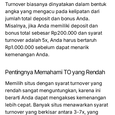
Turnover biasanya dinyatakan dalam bentuk
angka yang mengacu pada kelipatan dari
jumlah total deposit dan bonus Anda.
Misalnya, jika Anda memiliki deposit dan
bonus total sebesar Rp200.000 dan syarat
turnover adalah 5x, Anda harus bertaruh
Rp1.000.000 sebelum dapat menarik
kemenangan Anda.
Pentingnya Memahami TO yang Rendah
Memilih situs dengan syarat turnover yang
rendah sangat menguntungkan, karena ini
berarti Anda dapat mengakses kemenangan
lebih cepat. Banyak situs menawarkan syarat
turnover yang berkisar antara 3-7x, yang