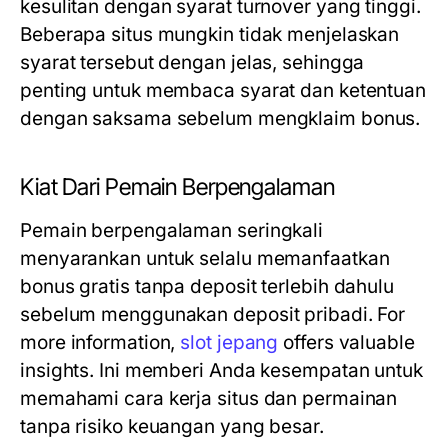
kesulitan dengan syarat turnover yang tinggi.
Beberapa situs mungkin tidak menjelaskan
syarat tersebut dengan jelas, sehingga
penting untuk membaca syarat dan ketentuan
dengan saksama sebelum mengklaim bonus.
Kiat Dari Pemain Berpengalaman
Pemain berpengalaman seringkali
menyarankan untuk selalu memanfaatkan
bonus gratis tanpa deposit terlebih dahulu
sebelum menggunakan deposit pribadi. For
more information,
slot jepang
offers valuable
insights. Ini memberi Anda kesempatan untuk
memahami cara kerja situs dan permainan
tanpa risiko keuangan yang besar.