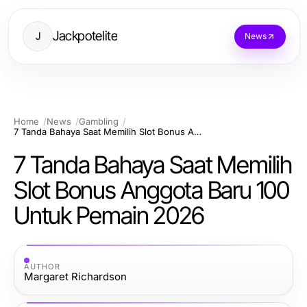
Jackpotelite
J
News
Home
News
Gambling
7 Tanda Bahaya Saat Memilih Slot Bonus Anggota Baru 100 Untuk Pemain 2026
7 Tanda Bahaya Saat Memilih
Slot Bonus Anggota Baru 100
Untuk Pemain 2026
AUTHOR
Margaret Richardson