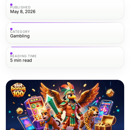
PUBLISHED
May 8, 2026
CATEGORY
Gambling
READING TIME
5
min read