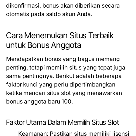
dikonfirmasi, bonus akan diberikan secara
otomatis pada saldo akun Anda.
Cara Menemukan Situs Terbaik
untuk Bonus Anggota
Mendapatkan bonus yang bagus memang
penting, tetapi memilih situs yang tepat juga
sama pentingnya. Berikut adalah beberapa
faktor kunci yang perlu dipertimbangkan
ketika mencari situs slot yang menawarkan
bonus anggota baru 100.
Faktor Utama Dalam Memilih Situs Slot
Keamanan:
Pastikan situs memiliki lisensi