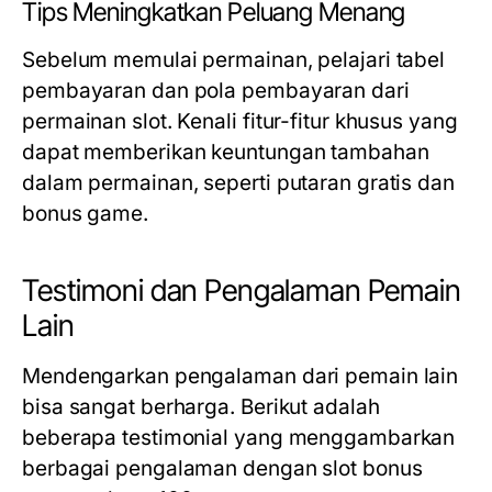
Tips Meningkatkan Peluang Menang
Sebelum memulai permainan, pelajari tabel
pembayaran dan pola pembayaran dari
permainan slot. Kenali fitur-fitur khusus yang
dapat memberikan keuntungan tambahan
dalam permainan, seperti putaran gratis dan
bonus game.
Testimoni dan Pengalaman Pemain
Lain
Mendengarkan pengalaman dari pemain lain
bisa sangat berharga. Berikut adalah
beberapa testimonial yang menggambarkan
berbagai pengalaman dengan slot bonus