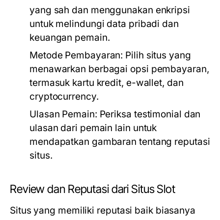
yang sah dan menggunakan enkripsi
untuk melindungi data pribadi dan
keuangan pemain.
Metode Pembayaran:
Pilih situs yang
menawarkan berbagai opsi pembayaran,
termasuk kartu kredit, e-wallet, dan
cryptocurrency.
Ulasan Pemain:
Periksa testimonial dan
ulasan dari pemain lain untuk
mendapatkan gambaran tentang reputasi
situs.
Review dan Reputasi dari Situs Slot
Situs yang memiliki reputasi baik biasanya