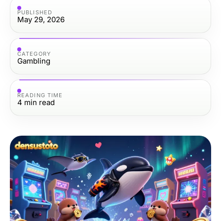
PUBLISHED
May 29, 2026
CATEGORY
Gambling
READING TIME
4
min read