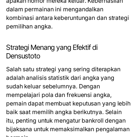
apakah nomor mereka keluar. Keberhasilan
dalam permainan ini mengandalkan
kombinasi antara keberuntungan dan strategi
pemilihan angka.
Strategi Menang yang Efektif di
Densustoto
Salah satu strategi yang sering diterapkan
adalah analisis statistik dari angka yang
sudah keluar sebelumnya. Dengan
mempelajari pola dan frekuensi angka,
pemain dapat membuat keputusan yang lebih
baik saat memilih angka berikutnya. Selain
itu, penting untuk mengatur bankroll dengan
bijaksana untuk memaksimalkan pengalaman