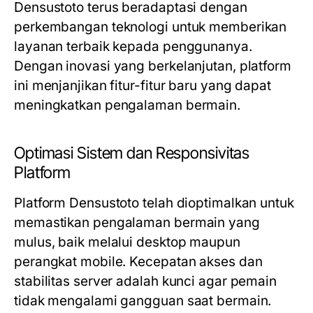
Densustoto terus beradaptasi dengan
perkembangan teknologi untuk memberikan
layanan terbaik kepada penggunanya.
Dengan inovasi yang berkelanjutan, platform
ini menjanjikan fitur-fitur baru yang dapat
meningkatkan pengalaman bermain.
Optimasi Sistem dan Responsivitas
Platform
Platform Densustoto telah dioptimalkan untuk
memastikan pengalaman bermain yang
mulus, baik melalui desktop maupun
perangkat mobile. Kecepatan akses dan
stabilitas server adalah kunci agar pemain
tidak mengalami gangguan saat bermain.