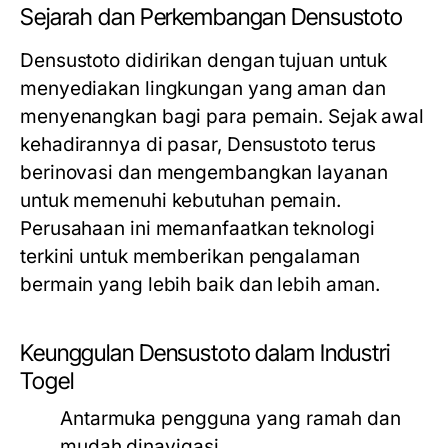
Sejarah dan Perkembangan Densustoto
Densustoto didirikan dengan tujuan untuk
menyediakan lingkungan yang aman dan
menyenangkan bagi para pemain. Sejak awal
kehadirannya di pasar, Densustoto terus
berinovasi dan mengembangkan layanan
untuk memenuhi kebutuhan pemain.
Perusahaan ini memanfaatkan teknologi
terkini untuk memberikan pengalaman
bermain yang lebih baik dan lebih aman.
Keunggulan Densustoto dalam Industri
Togel
Antarmuka pengguna yang ramah dan
mudah dinavigasi.