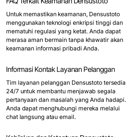
FAQ Terkait Keamanan Densustoto
Untuk memastikan keamanan, Densustoto
menggunakan teknologi enkripsi tinggi dan
mematuhi regulasi yang ketat. Anda dapat
merasa aman bermain tanpa khawatir akan
keamanan informasi pribadi Anda.
Informasi Kontak Layanan Pelanggan
Tim layanan pelanggan Densustoto tersedia
24/7 untuk membantu menjawab segala
pertanyaan dan masalah yang Anda hadapi.
Anda dapat menghubungi mereka melalui
chat langsung atau email.