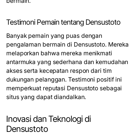
bermain.
Testimoni Pemain tentang Densustoto
Banyak pemain yang puas dengan
pengalaman bermain di Densustoto. Mereka
melaporkan bahwa mereka menikmati
antarmuka yang sederhana dan kemudahan
akses serta kecepatan respon dari tim
dukungan pelanggan. Testimoni positif ini
memperkuat reputasi Densustoto sebagai
situs yang dapat diandalkan.
Inovasi dan Teknologi di
Densustoto