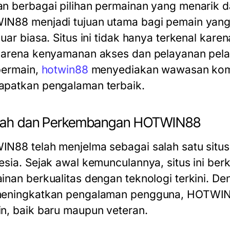
n berbagai pilihan permainan yang menarik d
N88 menjadi tujuan utama bagi pemain yan
luar biasa. Situs ini tidak hanya terkenal kare
karena kenyamanan akses dan pelayanan pela
bermain,
hotwin88
menyediakan wawasan kom
patkan pengalaman terbaik.
rah dan Perkembangan HOTWIN88
N88 telah menjelma sebagai salah satu situs s
esia. Sejak awal kemunculannya, situs ini b
inan berkualitas dengan teknologi terkini. D
eningkatkan pengalaman pengguna, HOTWIN88
n, baik baru maupun veteran.