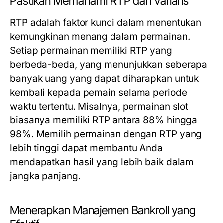
Pastikan Memahami RTP dan Varians
RTP adalah faktor kunci dalam menentukan
kemungkinan menang dalam permainan.
Setiap permainan memiliki RTP yang
berbeda-beda, yang menunjukkan seberapa
banyak uang yang dapat diharapkan untuk
kembali kepada pemain selama periode
waktu tertentu. Misalnya, permainan slot
biasanya memiliki RTP antara 88% hingga
98%. Memilih permainan dengan RTP yang
lebih tinggi dapat membantu Anda
mendapatkan hasil yang lebih baik dalam
jangka panjang.
Menerapkan Manajemen Bankroll yang