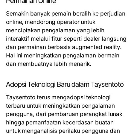
Permainan Online
Semakin banyak pemain beralih ke perjudian
online, mendorong operator untuk
menciptakan pengalaman yang lebih
interaktif melalui fitur seperti dealer langsung
dan permainan berbasis augmented reality.
Hal ini meningkatkan pengalaman bermain
dan membuatnya lebih menarik.
Adopsi Teknologi Baru dalam Taysentoto
Taysentoto terus mengadopsi teknologi
terbaru untuk meningkatkan pengalaman
pengguna, dari pembaruan perangkat lunak
hingga pemanfaatan kecerdasan buatan
untuk menganalisis perilaku pengguna dan