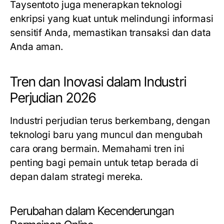
Taysentoto juga menerapkan teknologi
enkripsi yang kuat untuk melindungi informasi
sensitif Anda, memastikan transaksi dan data
Anda aman.
Tren dan Inovasi dalam Industri
Perjudian 2026
Industri perjudian terus berkembang, dengan
teknologi baru yang muncul dan mengubah
cara orang bermain. Memahami tren ini
penting bagi pemain untuk tetap berada di
depan dalam strategi mereka.
Perubahan dalam Kecenderungan