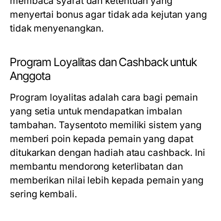
membaca syarat dan ketentuan yang
menyertai bonus agar tidak ada kejutan yang
tidak menyenangkan.
Program Loyalitas dan Cashback untuk
Anggota
Program loyalitas adalah cara bagi pemain
yang setia untuk mendapatkan imbalan
tambahan. Taysentoto memiliki sistem yang
memberi poin kepada pemain yang dapat
ditukarkan dengan hadiah atau cashback. Ini
membantu mendorong keterlibatan dan
memberikan nilai lebih kepada pemain yang
sering kembali.