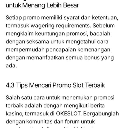
untuk Menang Lebih Besar
Setiap promo memiliki syarat dan ketentuan,
termasuk wagering requirements. Sebelum
mengklaim keuntungan promosi, bacalah
dengan seksama untuk mengetahui cara
mempermudah pencapaian kemenangan
dengan memanfaatkan semua bonus yang
ada.
4.3 Tips Mencari Promo Slot Terbaik
Salah satu cara untuk menemukan promosi
terbaik adalah dengan mengikuti berita
kasino, termasuk di OKESLOT. Bergabunglah
dengan komunitas dan forum untuk