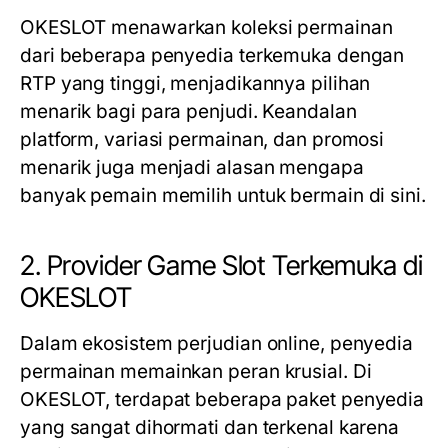
OKESLOT menawarkan koleksi permainan
dari beberapa penyedia terkemuka dengan
RTP yang tinggi, menjadikannya pilihan
menarik bagi para penjudi. Keandalan
platform, variasi permainan, dan promosi
menarik juga menjadi alasan mengapa
banyak pemain memilih untuk bermain di sini.
2. Provider Game Slot Terkemuka di
OKESLOT
Dalam ekosistem perjudian online, penyedia
permainan memainkan peran krusial. Di
OKESLOT, terdapat beberapa paket penyedia
yang sangat dihormati dan terkenal karena