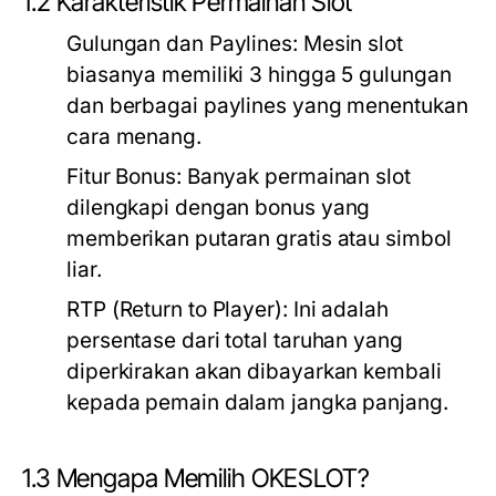
1.2 Karakteristik Permainan Slot
Gulungan dan Paylines:
Mesin slot
biasanya memiliki 3 hingga 5 gulungan
dan berbagai paylines yang menentukan
cara menang.
Fitur Bonus:
Banyak permainan slot
dilengkapi dengan bonus yang
memberikan putaran gratis atau simbol
liar.
RTP (Return to Player):
Ini adalah
persentase dari total taruhan yang
diperkirakan akan dibayarkan kembali
kepada pemain dalam jangka panjang.
1.3 Mengapa Memilih OKESLOT?