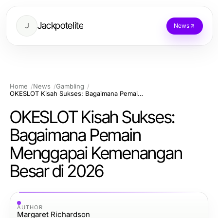
Jackpotelite
J
News
Home
News
Gambling
OKESLOT Kisah Sukses: Bagaimana Pemain Menggapai Kemenangan Besar di 2026
OKESLOT Kisah Sukses:
Bagaimana Pemain
Menggapai Kemenangan
Besar di 2026
AUTHOR
Margaret Richardson