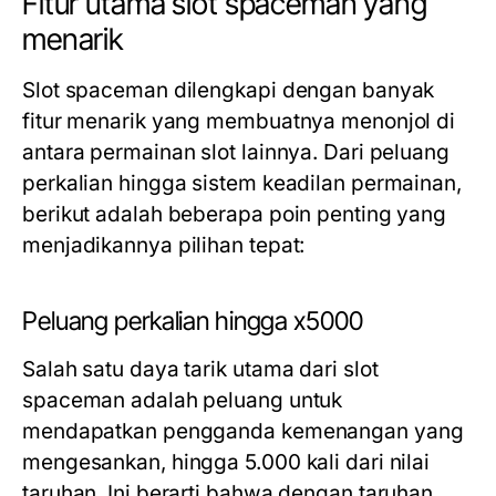
Fitur utama slot spaceman yang
menarik
Slot spaceman dilengkapi dengan banyak
fitur menarik yang membuatnya menonjol di
antara permainan slot lainnya. Dari peluang
perkalian hingga sistem keadilan permainan,
berikut adalah beberapa poin penting yang
menjadikannya pilihan tepat:
Peluang perkalian hingga x5000
Salah satu daya tarik utama dari slot
spaceman adalah peluang untuk
mendapatkan pengganda kemenangan yang
mengesankan, hingga 5.000 kali dari nilai
taruhan. Ini berarti bahwa dengan taruhan