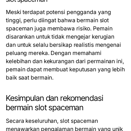
Meski terdapat potensi pengganda yang
tinggi, perlu diingat bahwa bermain slot
spaceman juga membawa risiko. Pemain
disarankan untuk tidak mengejar kerugian
dan untuk selalu bersikap realistis mengenai
peluang mereka. Dengan memahami
kelebihan dan kekurangan dari permainan ini,
pemain dapat membuat keputusan yang lebih
baik saat bermain.
Kesimpulan dan rekomendasi
bermain slot spaceman
Secara keseluruhan, slot spaceman
menawarkan pengalaman bermain yang unik