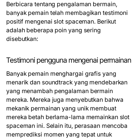
Berbicara tentang pengalaman bermain,
banyak pemain telah membagikan testimoni
positif mengenai slot spaceman. Berikut
adalah beberapa poin yang sering
disebutkan:
Testimoni pengguna mengenai permainan
Banyak pemain menghargai grafis yang
menarik dan soundtrack yang mendebarkan
yang menambah pengalaman bermain
mereka. Mereka juga menyebutkan bahwa
mekanik permainan yang unik membuat
mereka betah berlama-lama memainkan slot
spaceman ini. Selain itu, perasaan mencoba
memprediksi momen yang tepat untuk