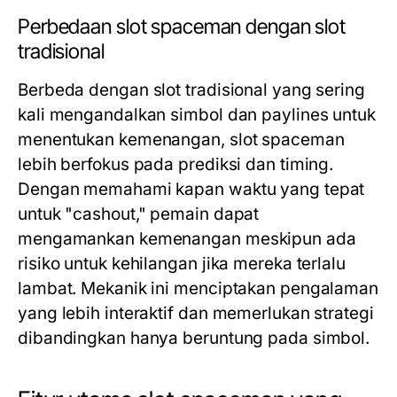
Perbedaan slot spaceman dengan slot
tradisional
Berbeda dengan slot tradisional yang sering
kali mengandalkan simbol dan paylines untuk
menentukan kemenangan, slot spaceman
lebih berfokus pada prediksi dan timing.
Dengan memahami kapan waktu yang tepat
untuk "cashout," pemain dapat
mengamankan kemenangan meskipun ada
risiko untuk kehilangan jika mereka terlalu
lambat. Mekanik ini menciptakan pengalaman
yang lebih interaktif dan memerlukan strategi
dibandingkan hanya beruntung pada simbol.