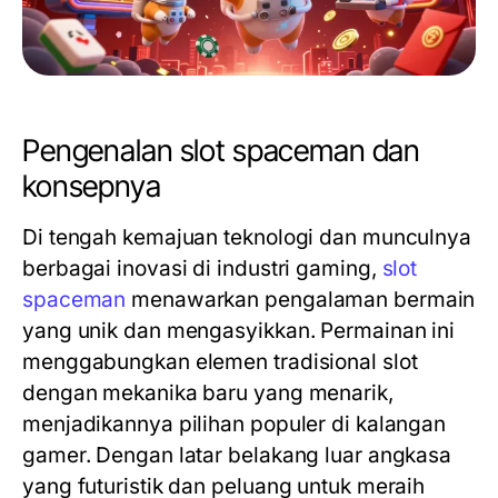
Pengenalan slot spaceman dan
konsepnya
Di tengah kemajuan teknologi dan munculnya
berbagai inovasi di industri gaming,
slot
spaceman
menawarkan pengalaman bermain
yang unik dan mengasyikkan. Permainan ini
menggabungkan elemen tradisional slot
dengan mekanika baru yang menarik,
menjadikannya pilihan populer di kalangan
gamer. Dengan latar belakang luar angkasa
yang futuristik dan peluang untuk meraih