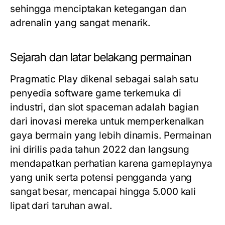
sehingga menciptakan ketegangan dan
adrenalin yang sangat menarik.
Sejarah dan latar belakang permainan
Pragmatic Play dikenal sebagai salah satu
penyedia software game terkemuka di
industri, dan slot spaceman adalah bagian
dari inovasi mereka untuk memperkenalkan
gaya bermain yang lebih dinamis. Permainan
ini dirilis pada tahun 2022 dan langsung
mendapatkan perhatian karena gameplaynya
yang unik serta potensi pengganda yang
sangat besar, mencapai hingga 5.000 kali
lipat dari taruhan awal.